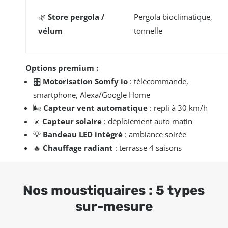
🌿
Store pergola /
Pergola bioclimatique,
vélum
tonnelle
Options premium :
🎛️
Motorisation Somfy io
: télécommande,
smartphone, Alexa/Google Home
🌬️
Capteur vent automatique
: repli à 30 km/h
☀️
Capteur solaire
: déploiement auto matin
💡
Bandeau LED intégré
: ambiance soirée
🔥
Chauffage radiant
: terrasse 4 saisons
Nos moustiquaires : 5 types
sur-mesure