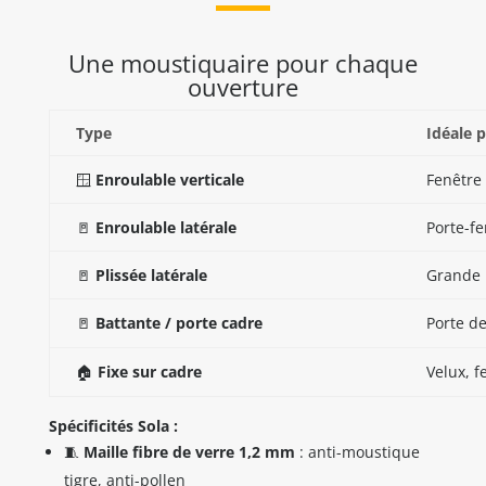
Une moustiquaire pour chaque
ouverture
Type
Idéale 
🪟
Enroulable verticale
Fenêtre
🚪
Enroulable latérale
Porte-fe
🚪
Plissée latérale
Grande 
🚪
Battante / porte cadre
Porte de
🏠
Fixe sur cadre
Velux, 
Spécificités Sola :
🧵
Maille fibre de verre 1,2 mm
: anti-moustique
tigre, anti-pollen