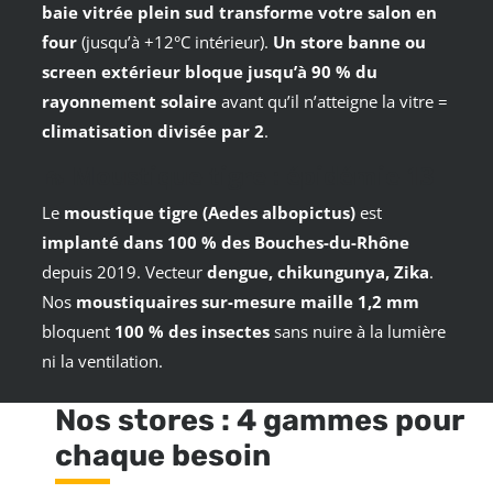
baie vitrée plein sud transforme votre salon en
four
(jusqu’à +12°C intérieur).
Un store banne ou
screen extérieur bloque jusqu’à 90 % du
rayonnement solaire
avant qu’il n’atteigne la vitre =
climatisation divisée par 2
.
🦟
Moustique tigre : épidémie 13
Le
moustique tigre (Aedes albopictus)
est
implanté dans 100 % des Bouches-du-Rhône
depuis 2019. Vecteur
dengue, chikungunya, Zika
.
Nos
moustiquaires sur-mesure maille 1,2 mm
bloquent
100 % des insectes
sans nuire à la lumière
ni la ventilation.
Nos stores : 4 gammes pour
chaque besoin