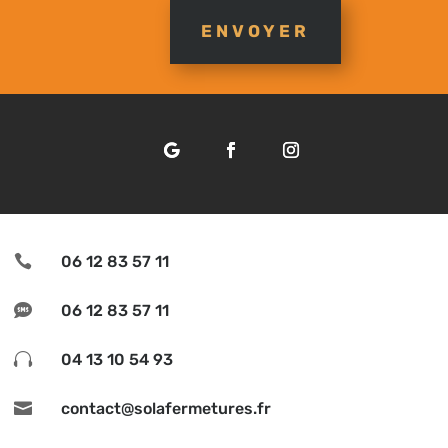
ENVOYER

06 12 83 57 11

06 12 83 57 11

04 13 10 54 93

contact@solafermetures.fr