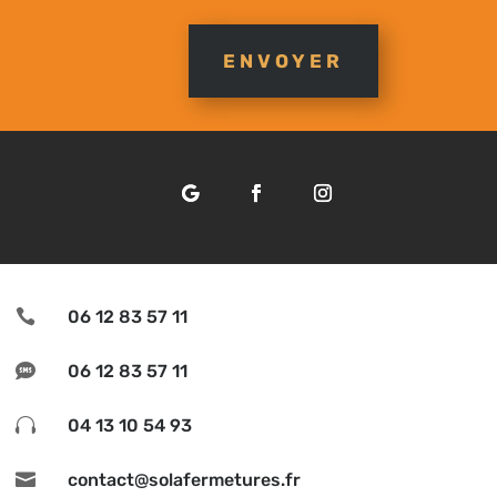
ENVOYER

06 12 83 57 11

06 12 83 57 11

04 13 10 54 93

contact@solafermetures.fr