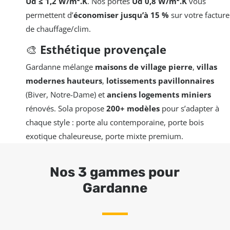
Ud ≤ 1,2 W/m².K
. Nos portes
Ud 0,8 W/m².K
vous
permettent d’
économiser jusqu’à 15 %
sur votre facture
de chauffage/clim.
🎨
Esthétique provençale
Gardanne mélange
maisons de village pierre
,
villas
modernes hauteurs
,
lotissements pavillonnaires
(Biver, Notre-Dame) et
anciens logements miniers
rénovés. Sola propose
200+ modèles
pour s’adapter à
chaque style : porte alu contemporaine, porte bois
exotique chaleureuse, porte mixte premium.
Nos 3 gammes pour
Gardanne